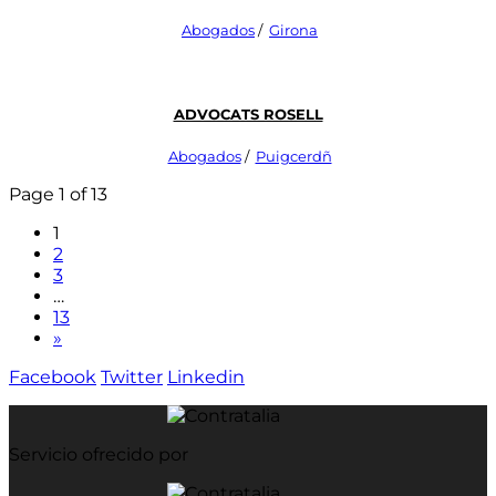
Abogados
/
Girona
Advocats Rosell
Abogados
/
Puigcerdñ
Page 1 of 13
1
2
3
…
13
»
Facebook
Twitter
Linkedin
Servicio ofrecido por