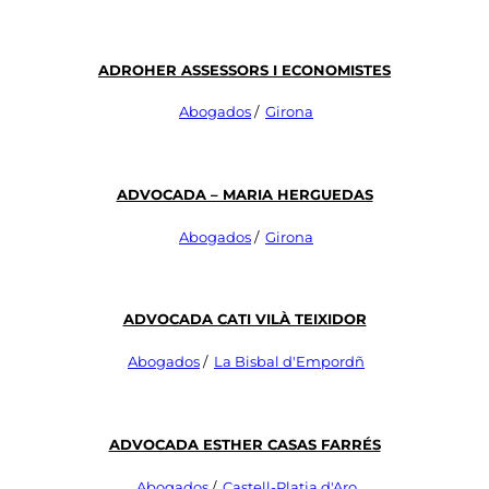
Adroher Assessors I Economistes
Abogados
/
Girona
Advocada – Maria Herguedas
Abogados
/
Girona
Advocada Cati Vilà Teixidor
Abogados
/
La Bisbal d'Empordñ
Advocada Esther Casas Farrés
Abogados
/
Castell-Platja d'Aro