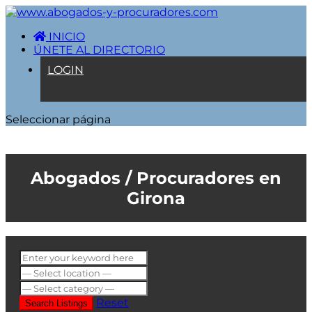
INICIO
ÚNETE AL DIRECTORIO
LOGIN
Seleccionar página
Girona
Reset
Search Listings