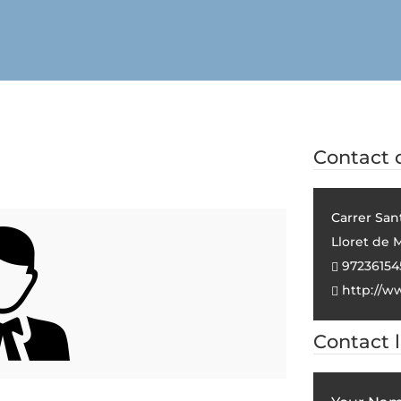
Contact d
Carrer San
Lloret de 
97236154
http://w
Contact 