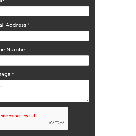
me
*
il Address
*
one Number
sage
*