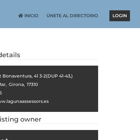
INICIO
ÚNETE AL DIRECTORIO
LOGIN
etails
t Bonaventura, 41 3-2(DUP 41-43,)
Mar
,
Girona
,
17310
5
ww.lagunaassessors.es
listing owner