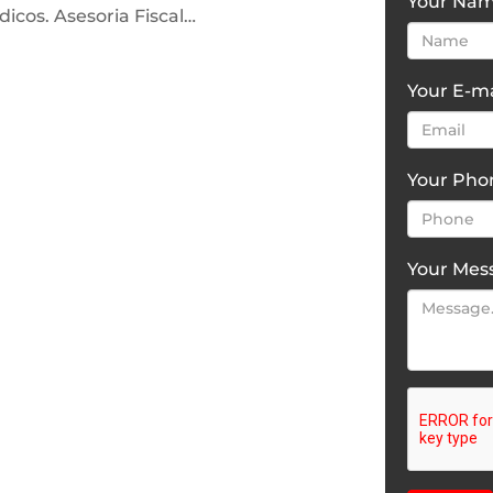
Your Na
dicos. Asesoria Fiscal…
Your E-ma
Your Ph
Your Mes