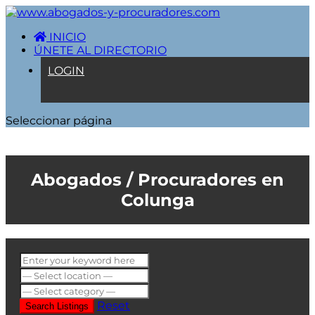
INICIO
ÚNETE AL DIRECTORIO
LOGIN
Seleccionar página
Colunga
Reset
Search Listings