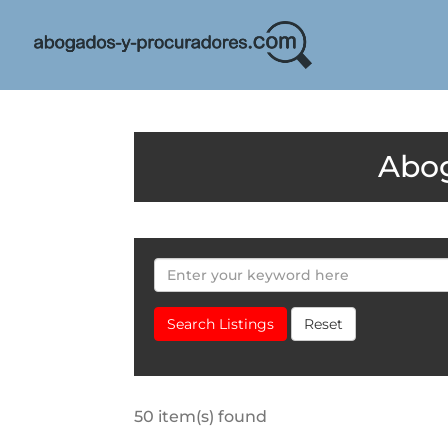
Search Listings
Reset
50 item(s) found