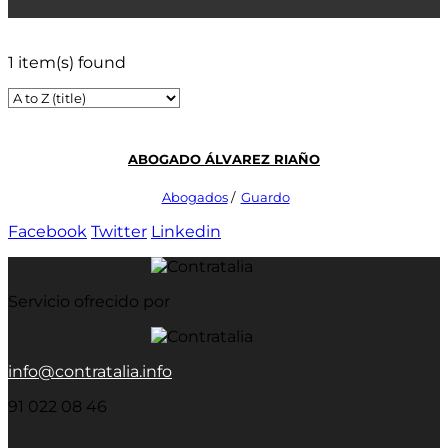
1 item(s) found
Abogado Álvarez Riaño
Abogados
/
Guardo
Facebook
Twitter
Linkedin
Servicio ofrecido por
info@contratalia.info
91 022 08 46