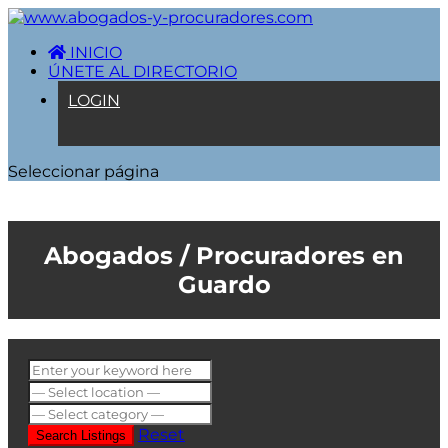
INICIO
ÚNETE AL DIRECTORIO
LOGIN
Seleccionar página
Guardo
Reset
Search Listings