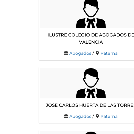
Ilustre Colegio De Abogados D
Valencia
Abogados
/
Paterna
JOSE CARLOS HUERTA DE LAS TORRE
Abogados
/
Paterna