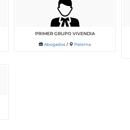
Primer Grupo Vivendia
Abogados
/
Paterna