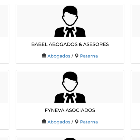
a
Babel Abogados & Asesores
Abogados
/
Paterna
FYNEVA ASOCIADOS
Abogados
/
Paterna