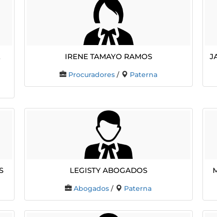
e
IRENE TAMAYO RAMOS
J
Procuradores
/
Paterna
S
Legisty Abogados
Abogados
/
Paterna