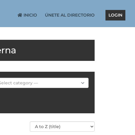
INICIO
ÚNETE AL DIRECTORIO
LOGIN
erna