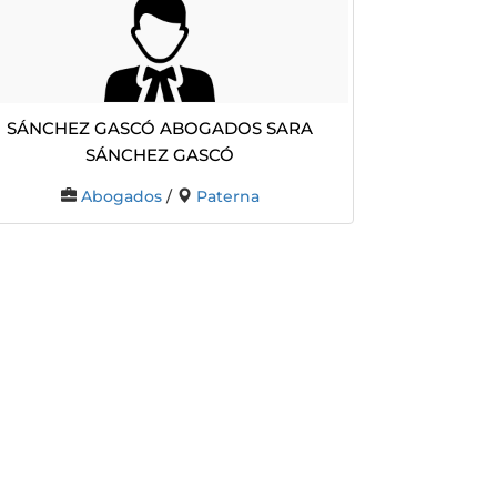
Sánchez Gascó Abogados Sara
Sánchez Gascó
Abogados
/
Paterna