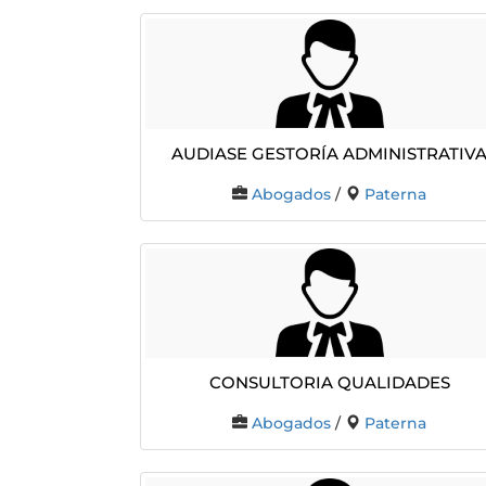
Audiase Gestoría Administrativ
Abogados
/
Paterna
Consultoria Qualidades
Abogados
/
Paterna