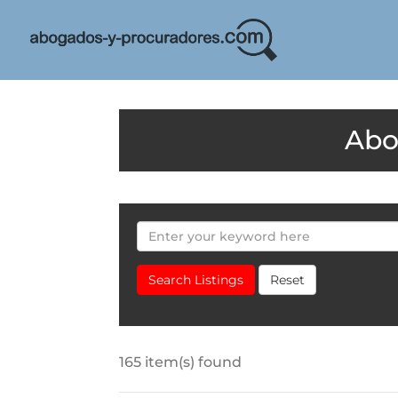
Search Listings
Reset
165 item(s) found